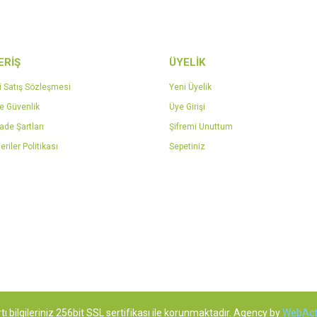
ERİŞ
ÜYELİK
i Satış Sözleşmesi
Yeni Üyelik
ve Güvenlik
Üye Girişi
İade Şartları
Şifremi Unuttum
eriler Politikası
Sepetiniz
tı bilgileriniz 256bit SSL sertifikası ile korunmaktadır. Agency by
WebAct