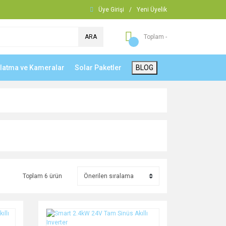
Üye Girişi
/
Yeni Üyelik
ARA
Toplam -
nlatma ve Kameralar
Solar Paketler
BLOG
Toplam 6 ürün