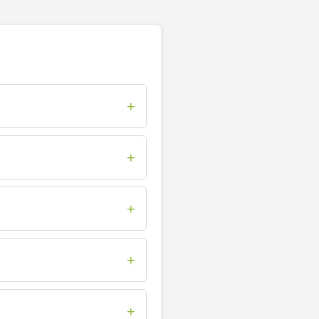
+
+
+
+
+