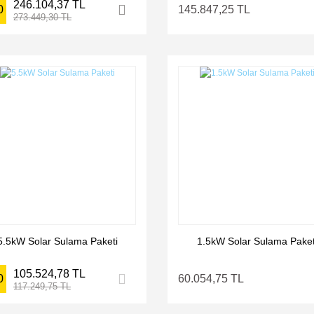
246.104,37 TL
0
145.847,25 TL
273.449,30 TL
5.5kW Solar Sulama Paketi
1.5kW Solar Sulama Paket
105.524,78 TL
0
60.054,75 TL
117.249,75 TL