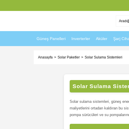
Güneş Panelleri
Inverterler
Aküler
Şarj Ciha
Anasayfa
Solar Paketler
Solar Sulama Sistemleri
Solar Sulama Sisteml
Solar sulama sistemleri, güneş ener
maliyetlerini ortadan kaldıran bu si
pompa sürücüleri ve su pompalarından