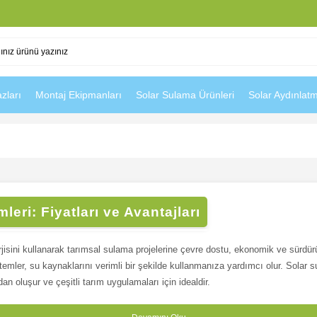
zları
Montaj Ekipmanları
Solar Sulama Ürünleri
Solar Aydınlat
eri: Fiyatları ve Avantajları
jisini kullanarak tarımsal sulama projelerine çevre dostu, ekonomik ve sürdürü
stemler, su kaynaklarını verimli bir şekilde kullanmanıza yardımcı olur. Solar s
 oluşur ve çeşitli tarım uygulamaları için idealdir.