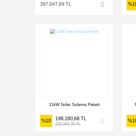
397.047,69 TL
%1
11kW Solar Sulama Paketi
198.180,68 TL
%10
%1
220.200,75 TL