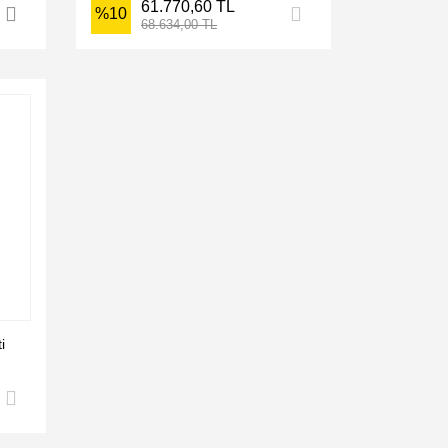
61.770,60 TL
%10
68.634,00 TL
i