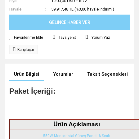
Fiyat
1.200,00 USD + KDV
Havale
59.917,48 TL (%3,00 havale indirimi)
GELİNCE HABER VER
Tavsiye Et
Yorum Yaz
Karşılaştır
Ürün Bilgisi
Yorumlar
Taksit Seçenekleri
Paket İçeriği:
Ürün Açıklaması
550W Monokristal Güneş Paneli A Sınıfı