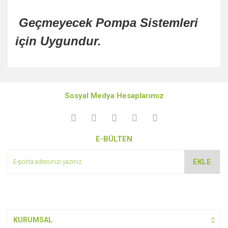
Geçmeyecek Pompa Sistemleri
için Uygundur.
Bu ürünün fiyat bilgisi, resim, ürün açıklamalarında ve diğer
konularda yetersiz gördüğünüz noktaları öneri formunu
Bu ürüne ilk yorumu siz yapın!
kullanarak tarafımıza iletebilirsiniz.
Sosyal Medya Hesaplarımız
Görüş ve önerileriniz için teşekkür ederiz.
Yorum Yaz
Ürün resmi kalitesiz, bozuk veya görüntülenemiyor.
E-BÜLTEN
Ürün açıklamasında eksik bilgiler bulunuyor.
Ürün bilgilerinde hatalar bulunuyor.
EKLE
Ürün fiyatı diğer sitelerden daha pahalı.
Bu ürüne benzer farklı alternatifler olmalı.
KURUMSAL