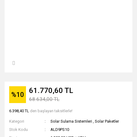
61.770,60 TL
%10
68.634,00 TL
6.398,40 TL
den başlayan taksitlerle!
Kategori
Solar Sulama Sistemleri
,
Solar Paketler
Stok Kodu
ALD9PS10