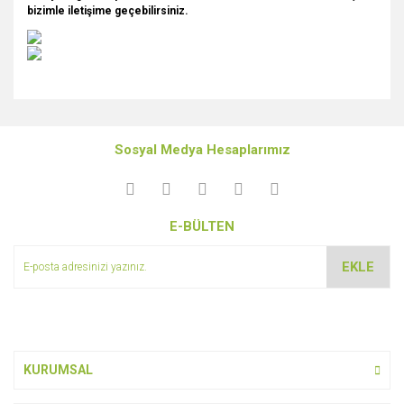
bizimle iletişime geçebilirsiniz.
Bu ürünün fiyat bilgisi, resim, ürün açıklamalarında ve diğer
konularda yetersiz gördüğünüz noktaları öneri formunu
Bu ürüne ilk yorumu siz yapın!
kullanarak tarafımıza iletebilirsiniz.
Sosyal Medya Hesaplarımız
Görüş ve önerileriniz için teşekkür ederiz.
Yorum Yaz
Ürün resmi kalitesiz, bozuk veya görüntülenemiyor.
E-BÜLTEN
Ürün açıklamasında eksik bilgiler bulunuyor.
Ürün bilgilerinde hatalar bulunuyor.
EKLE
Ürün fiyatı diğer sitelerden daha pahalı.
Bu ürüne benzer farklı alternatifler olmalı.
KURUMSAL