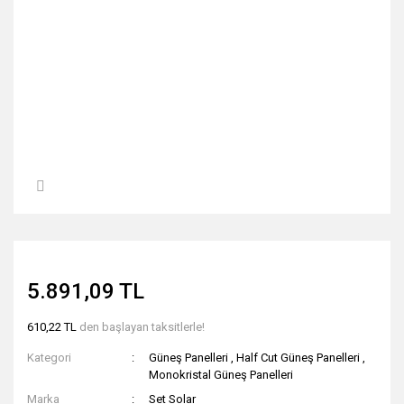
5.891,09 TL
610,22 TL
den başlayan taksitlerle!
Kategori
Güneş Panelleri
,
Half Cut Güneş Panelleri
,
Monokristal Güneş Panelleri
Marka
Set Solar