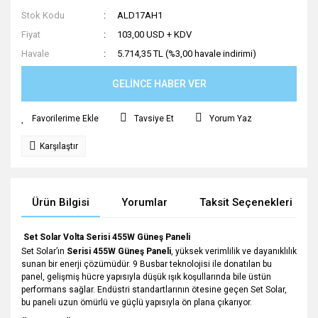
Stok Kodu
ALD17AH1
Fiyat
103,00 USD + KDV
Havale
5.714,35 TL (%3,00 havale indirimi)
GELİNCE HABER VER
Tavsiye Et
Yorum Yaz
Karşılaştır
Ürün Bilgisi
Yorumlar
Taksit Seçenekleri
Set Solar Volta Serisi 455W Güneş Paneli
Set Solar’ın
Serisi 455W Güneş Paneli
, yüksek verimlilik ve dayanıklılık
sunan bir enerji çözümüdür. 9 Busbar teknolojisi ile donatılan bu
panel, gelişmiş hücre yapısıyla düşük ışık koşullarında bile üstün
performans sağlar. Endüstri standartlarının ötesine geçen Set Solar,
bu paneli uzun ömürlü ve güçlü yapısıyla ön plana çıkarıyor.