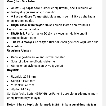
Öne Çıkan Özellikler:
455W Güç Kapasitesi:
Yüksek enerji üretimi, özellikle ticari ve
endüstriyel uygulamalar için idealdir.
9 Busbar Hücre Teknolojisi:
Maksimum verimlilik ve daha fazla
enerji üretimi sağlar.
Düşük Sıcaklık Katsayısı:
Yüksek sıcaklıklarda dahi verimlilik
kaybını minimuma indirir.
Düşük Işık Performansı:
Düşük ışık koşullarında bile enerji
üretmeye devam eder.
Tuz ve Amonyak Korozyon Direnci:
Zorlu çevresel koşullarda bile
dayanıklıdır.
Uygulama Alanları:
Geniş ölçekli ticari ve endüstriyel projeler
Solar çiftlikler ve off-grid sistemler
Güneş enerjisiyle çalışan ev ve iş yerleri
Boyutlar:
Uzunluk: 2094 mm
Genişlik: 1038 mm
Yükseklik: 40 mm
Ağırlık: 24.5 kg
Set Solar Volta Serisi 455W Güneş Paneli ile projelerinizde maksimum
enerji üretimini yakalayın!
Detaylı bilgi ve toplu alımlarınızda indirim imkanı sunabilmemiz için