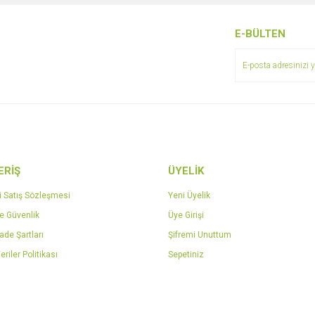
r.
Yorum Yaz
E-BÜLTEN
ERİŞ
ÜYELİK
Gönder
i Satış Sözleşmesi
Yeni Üyelik
ve Güvenlik
Üye Girişi
İade Şartları
Şifremi Unuttum
eriler Politikası
Sepetiniz