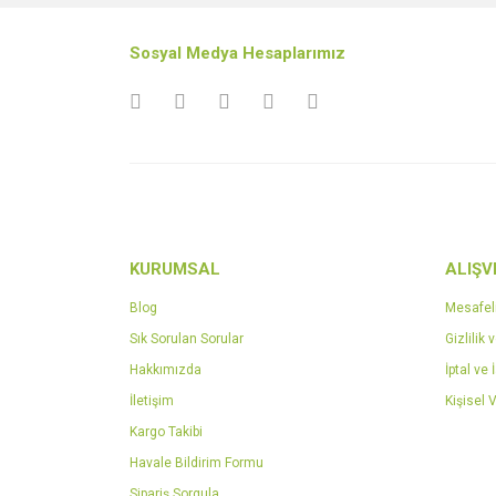
Ürün resmi kalitesiz, bozuk veya görüntülenemiyo
Sosyal Medya Hesaplarımız
Ürün açıklamasında eksik bilgiler bulunuyor.
Ürün bilgilerinde hatalar bulunuyor.
Ürün fiyatı diğer sitelerden daha pahalı.
Bu ürüne benzer farklı alternatifler olmalı.
KURUMSAL
ALIŞV
Blog
Mesafel
Sık Sorulan Sorular
Gizlilik 
Hakkımızda
İptal ve 
İletişim
Kişisel V
Kargo Takibi
Havale Bildirim Formu
Sipariş Sorgula