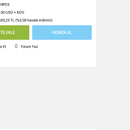
D9PD3
,50 USD + KDV
630,23 TL (%3,00 havale indirimi)
TE EKLE
HEMEN AL
e Et
Yorum Yaz