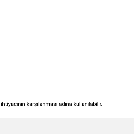
tiyacının karşılanması adına kullanılabilir.
e diğer konularda yetersiz gördüğünüz noktaları öneri formunu kullanarak tarafımı
Bu ürüne ilk yorumu siz yapın!