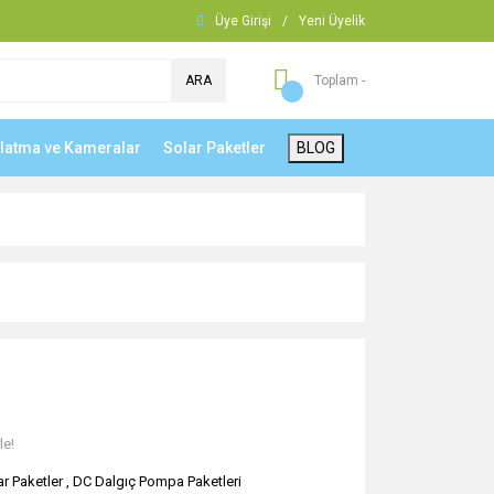
Üye Girişi
/
Yeni Üyelik
ARA
Toplam -
nlatma ve Kameralar
Solar Paketler
BLOG
le!
ar Paketler
,
DC Dalgıç Pompa Paketleri