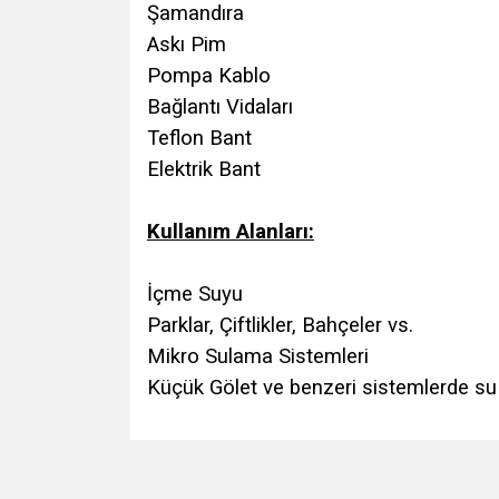
Şamandıra
Askı Pim
Pompa Kablo
Bağlantı Vidaları
Teflon Bant
Elektrik Bant
Kullanım Alanları:
İçme Suyu
Parklar, Çiftlikler, Bahçeler vs.
Mikro Sulama Sistemleri
Küçük Gölet ve benzeri sistemlerde su ih
Bu ürünün fiyat bilgisi, resim, ürün açıklamalarında v
Görüş ve önerileriniz için teşekkür ederiz.