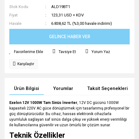
Stok Kodu
ALD19BT1
Fiyat
123,31 USD + KDV
Havale
6.838,62 TL (%3,00 havale indirimi)
GELİNCE HABER VER
Tavsiye Et
Yorum Yaz
Karşılaştır
Ürün Bilgisi
Yorumlar
Taksit Seçenekleri
Exelon 12V 1000W Tam Sinüs İnverter
, 12V DC gücünü 1000W
kapasiteli 220V AC güce dönüştürmek için tasarlanmış profesyonel bir
güç dönüştürücüdür. Bu cihaz, hassas elektronik cihazlarla
uyumluluk sağlayan saf sinüs dalga çıkışı ve yüksek enerji verimliliği
ile kullanıcılarına güvenilir ve uzun ömürlü bir çözüm sunar.
Teknik Özellikler