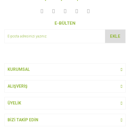
Görüş ve önerileriniz için teşekkür ederiz.
Yorum Yaz
Ürün resmi kalitesiz, bozuk veya görüntülenemiyor.
E-BÜLTEN
Ürün açıklamasında eksik bilgiler bulunuyor.
Ürün bilgilerinde hatalar bulunuyor.
EKLE
Ürün fiyatı diğer sitelerden daha pahalı.
Bu ürüne benzer farklı alternatifler olmalı.
KURUMSAL
ALIŞVERİŞ
Gönder
ÜYELİK
BİZİ TAKİP EDİN