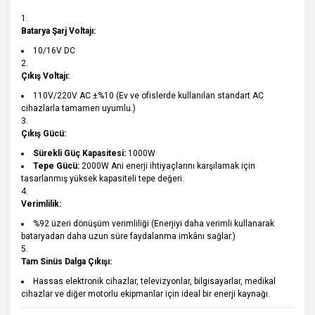
Batarya Şarj Voltajı:
10/16V DC
Çıkış Voltajı:
110V/220V AC ±%10 (Ev ve ofislerde kullanılan standart AC
cihazlarla tamamen uyumlu.)
Çıkış Gücü:
Sürekli Güç Kapasitesi:
1000W
Tepe Gücü:
2000W Ani enerji ihtiyaçlarını karşılamak için
tasarlanmış yüksek kapasiteli tepe değeri.
Verimlilik:
%92 üzeri dönüşüm verimliliği (Enerjiyi daha verimli kullanarak
bataryadan daha uzun süre faydalanma imkânı sağlar.)
Tam Sinüs Dalga Çıkışı:
Hassas elektronik cihazlar, televizyonlar, bilgisayarlar, medikal
cihazlar ve diğer motorlu ekipmanlar için ideal bir enerji kaynağı.