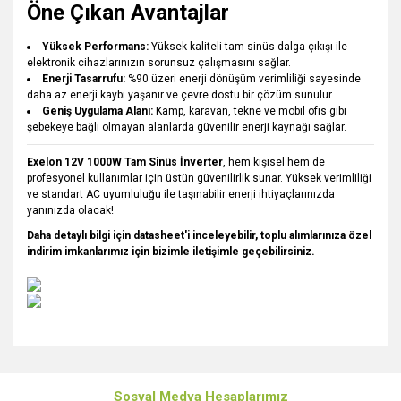
Öne Çıkan Avantajlar
Yüksek Performans:
Yüksek kaliteli tam sinüs dalga çıkışı ile
elektronik cihazlarınızın sorunsuz çalışmasını sağlar.
Enerji Tasarrufu:
%90 üzeri enerji dönüşüm verimliliği sayesinde
daha az enerji kaybı yaşanır ve çevre dostu bir çözüm sunulur.
Geniş Uygulama Alanı:
Kamp, karavan, tekne ve mobil ofis gibi
şebekeye bağlı olmayan alanlarda güvenilir enerji kaynağı sağlar.
Exelon 12V 1000W Tam Sinüs İnverter
, hem kişisel hem de
profesyonel kullanımlar için üstün güvenilirlik sunar. Yüksek verimliliği
ve standart AC uyumluluğu ile taşınabilir enerji ihtiyaçlarınızda
yanınızda olacak!
Daha detaylı bilgi için datasheet'i inceleyebilir, toplu alımlarınıza özel
indirim imkanlarımız için bizimle iletişimle geçebilirsiniz.
Bu ürünün fiyat bilgisi, resim, ürün açıklamalarında ve diğer
konularda yetersiz gördüğünüz noktaları öneri formunu
Bu ürüne ilk yorumu siz yapın!
kullanarak tarafımıza iletebilirsiniz.
Sosyal Medya Hesaplarımız