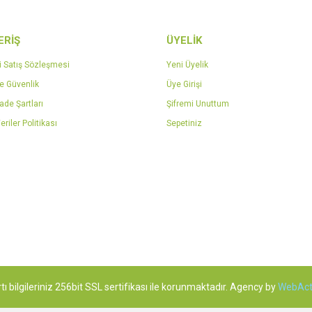
ERİŞ
ÜYELİK
Gönder
i Satış Sözleşmesi
Yeni Üyelik
ve Güvenlik
Üye Girişi
İade Şartları
Şifremi Unuttum
eriler Politikası
Sepetiniz
tı bilgileriniz 256bit SSL sertifikası ile korunmaktadır. Agency by
WebAct