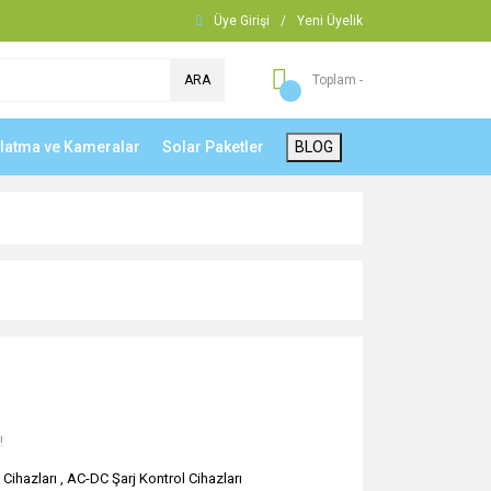
Üye Girişi
/
Yeni Üyelik
ARA
Toplam -
nlatma ve Kameralar
Solar Paketler
BLOG
!
 Cihazları
,
AC-DC Şarj Kontrol Cihazları