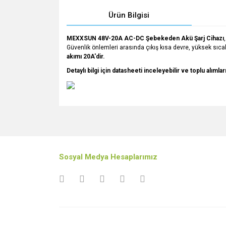
Ürün Bilgisi
MEXXSUN 48V-20A AC-DC Şebekeden Akü Şarj Cihazı
Güvenlik önlemleri arasında çıkış kısa devre, yüksek sıca
akımı 20A'dir.
Detaylı bilgi için datasheeti inceleyebilir ve toplu alıml
Bu ürünün fiyat bilgisi, resim, ürün açıklamalarında v
Görüş ve önerileriniz için teşekkür ederiz.
Ürün resmi kalitesiz, bozuk veya görüntülenemiyo
Sosyal Medya Hesaplarımız
Ürün açıklamasında eksik bilgiler bulunuyor.
Ürün bilgilerinde hatalar bulunuyor.
Ürün fiyatı diğer sitelerden daha pahalı.
Bu ürüne benzer farklı alternatifler olmalı.