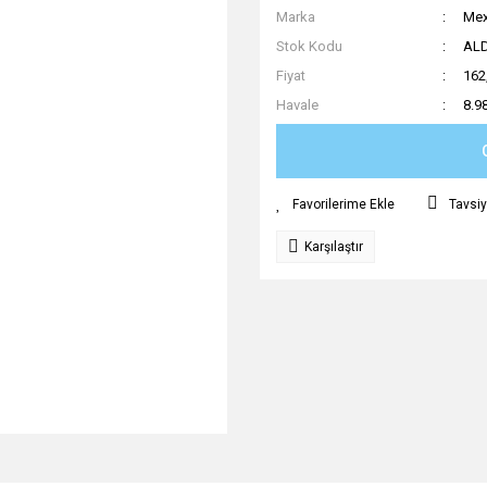
Marka
Mex
Stok Kodu
AL
Fiyat
162
Havale
8.9
Tavsiy
Karşılaştır