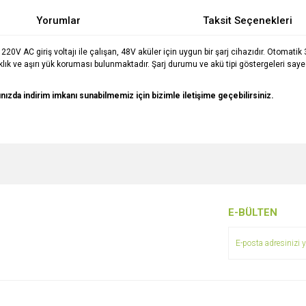
Yorumlar
Taksit Seçenekleri
, 220V AC giriş voltajı ile çalışan, 48V aküler için uygun bir şarj cihazıdır. Otomati
klık ve aşırı yük koruması bulunmaktadır. Şarj durumu ve akü tipi göstergeleri say
arınızda indirim imkanı sunabilmemiz için bizimle iletişime geçebilirsiniz.
e diğer konularda yetersiz gördüğünüz noktaları öneri formunu kullanarak tarafımı
Bu ürüne ilk yorumu siz yapın!
r.
Yorum Yaz
E-BÜLTEN