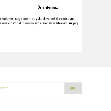
Önerileriniz
k 3 kademeli şarj sistemi ile yüksek verimlilik (%88) sunar.
esinde cihazın durumu kolayca izlenebilir.
Maksimum şarj
za iletebilirsiniz.
EKLE