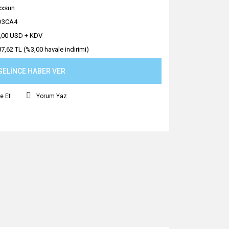
xsun
D3CA4
,00 USD + KDV
87,62 TL (%3,00 havale indirimi)
GELİNCE HABER VER
e Et
Yorum Yaz