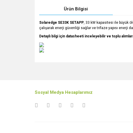
Ürün Bilgisi
Solaredge SE33K SETAPP
, 33 kW kapasitesi ile büyük ölç
çalışarak enerji güvenliği sağlar ve trifaze yapısı enerji da
Detaylı bilgi için datasheeti inceleyebilir ve toplu alıml
Bu ürünün fiyat bilgisi, resim, ürün açıklamalarında v
Görüş ve önerileriniz için teşekkür ederiz.
Ürün resmi kalitesiz, bozuk veya görüntülenemiyo
Sosyal Medya Hesaplarımız
Ürün açıklamasında eksik bilgiler bulunuyor.
Ürün bilgilerinde hatalar bulunuyor.
Ürün fiyatı diğer sitelerden daha pahalı.
Bu ürüne benzer farklı alternatifler olmalı.