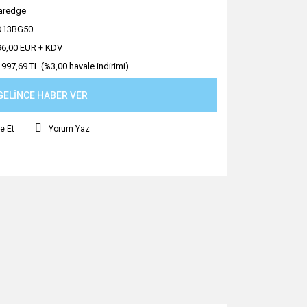
aredge
D13BG50
96,00 EUR + KDV
.997,69 TL (%3,00 havale indirimi)
GELİNCE HABER VER
e Et
Yorum Yaz