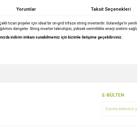
Yorumlar
Taksit Seçenekleri
ekli ticari projeler için ideal bir on-grid trifaze string inverterdir. Solaredge'in yen
ğılımını dengeler. String inverter teknolojisi, yüksek verimlilikle enerji üretimi sağla
arınızda indirim imkanı sunabilmemiz için bizimle iletişime geçebilirsiniz.
e diğer konularda yetersiz gördüğünüz noktaları öneri formunu kullanarak tarafımı
Bu ürüne ilk yorumu siz yapın!
r.
Yorum Yaz
E-BÜLTEN