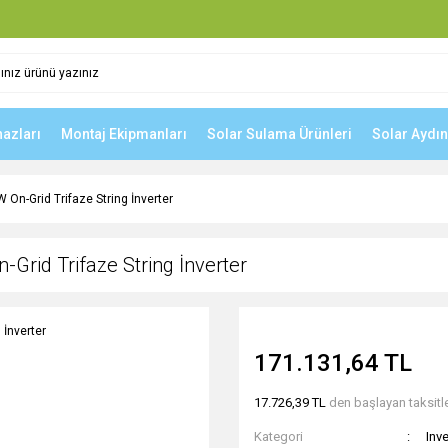
hazları
Montaj Ekipmanları
Solar Sulama Ürünleri
Solar Aydı
On-Grid Trifaze String İnverter
rid Trifaze String İnverter
171.131,64 TL
17.726,39 TL
den başlayan taksitle
Kategori
Inve