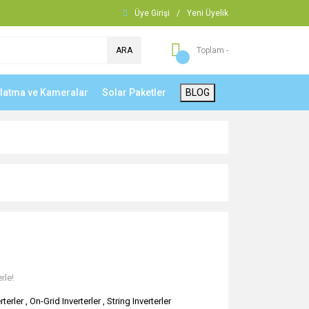
Üye Girişi
/
Yeni Üyelik
ARA
Toplam -
nlatma ve Kameralar
Solar Paketler
BLOG
rle!
rterler
,
On-Grid Inverterler
,
String Inverterler