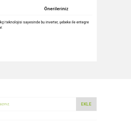
Önerileriniz
ilikçi teknolojisi sayesinde bu inverter, şebeke ile entegre
r.
za iletebilirsiniz.
EKLE