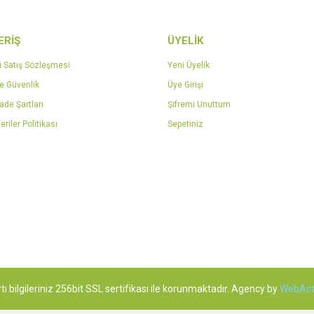
ERİŞ
ÜYELİK
Gönder
i Satış Sözleşmesi
Yeni Üyelik
ve Güvenlik
Üye Girişi
İade Şartları
Şifremi Unuttum
eriler Politikası
Sepetiniz
tı bilgileriniz 256bit SSL sertifikası ile korunmaktadır. Agency by
WebAct