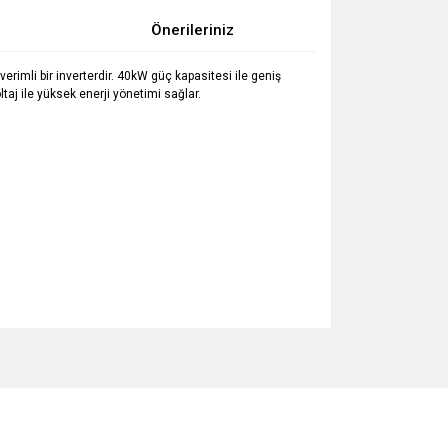
Önerileriniz
verimli bir inverterdir. 40kW güç kapasitesi ile geniş
taj ile yüksek enerji yönetimi sağlar.
za iletebilirsiniz.