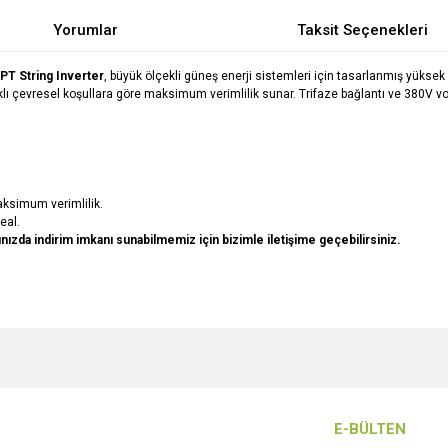
Yorumlar
Taksit Seçenekleri
T String Inverter
, büyük ölçekli güneş enerji sistemleri için tasarlanmış yüksek 
rklı çevresel koşullara göre maksimum verimlilik sunar. Trifaze bağlantı ve 380V vol
aksimum verimlilik.
eal.
arınızda indirim imkanı sunabilmemiz için bizimle iletişime geçebilirsiniz.
e diğer konularda yetersiz gördüğünüz noktaları öneri formunu kullanarak tarafımı
Bu ürüne ilk yorumu siz yapın!
r.
Yorum Yaz
E-BÜLTEN