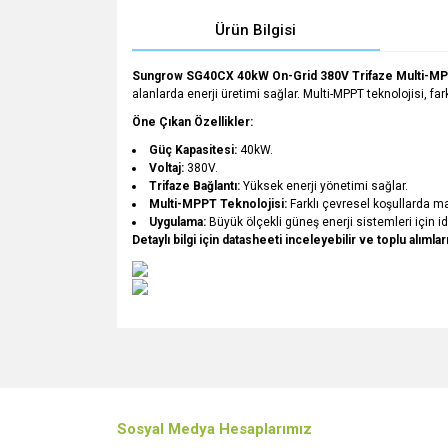
Ürün Bilgisi
Sungrow SG40CX 40kW On-Grid 380V Trifaze Multi-MPP
alanlarda enerji üretimi sağlar. Multi-MPPT teknolojisi, fa
Öne Çıkan Özellikler:
Güç Kapasitesi:
40kW.
Voltaj:
380V.
Trifaze Bağlantı:
Yüksek enerji yönetimi sağlar.
Multi-MPPT Teknolojisi:
Farklı çevresel koşullarda m
Uygulama:
Büyük ölçekli güneş enerji sistemleri için id
Detaylı bilgi için datasheeti inceleyebilir ve toplu alıml
Bu ürünün fiyat bilgisi, resim, ürün açıklamalarında v
Görüş ve önerileriniz için teşekkür ederiz.
Ürün resmi kalitesiz, bozuk veya görüntülenemiyo
Sosyal Medya Hesaplarımız
Ürün açıklamasında eksik bilgiler bulunuyor.