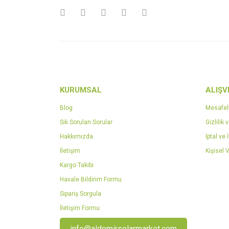
Ürün bilgilerinde hatalar bulunuyor.
Ürün fiyatı diğer sitelerden daha pahalı.
Bu ürüne benzer farklı alternatifler olmalı.
KURUMSAL
ALIŞV
Blog
Mesafel
Sık Sorulan Sorular
Gizlilik 
Hakkımızda
İptal ve 
İletişim
Kişisel V
Kargo Takibi
Havale Bildirim Formu
Sipariş Sorgula
İletişim Formu
info@aldemirsolarmarket.com