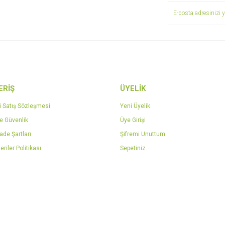
ERİŞ
ÜYELİK
Gönder
i Satış Sözleşmesi
Yeni Üyelik
ve Güvenlik
Üye Girişi
İade Şartları
Şifremi Unuttum
eriler Politikası
Sepetiniz