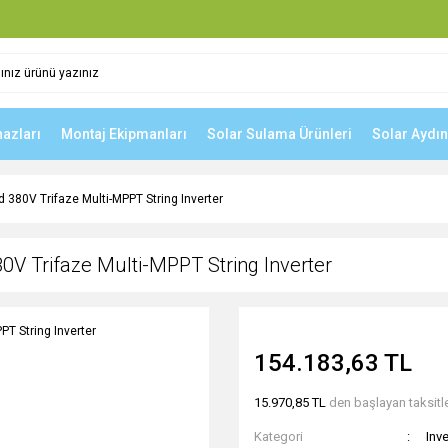
hazları
Montaj Ekipmanları
Solar Sulama Ürünleri
Solar Aydı
380V Trifaze Multi-MPPT String Inverter
V Trifaze Multi-MPPT String Inverter
154.183,63 TL
15.970,85 TL
den başlayan taksitle
Kategori
Inve