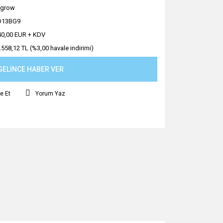
ngrow
D13BG9
40,00 EUR + KDV
.558,12 TL (%3,00 havale indirimi)
GELİNCE HABER VER
e Et
Yorum Yaz