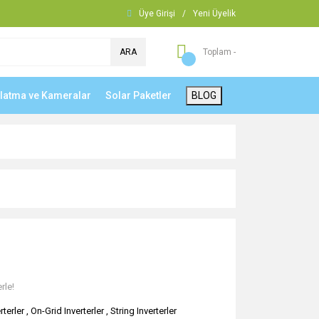
Üye Girişi
/
Yeni Üyelik
ARA
Toplam -
nlatma ve Kameralar
Solar Paketler
BLOG
rle!
rterler
,
On-Grid Inverterler
,
String Inverterler