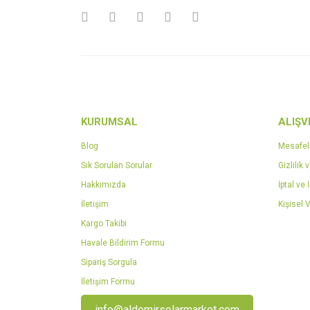
Ürün bilgilerinde hatalar bulunuyor.
Ürün fiyatı diğer sitelerden daha pahalı.
Bu ürüne benzer farklı alternatifler olmalı.
KURUMSAL
ALIŞV
Blog
Mesafel
Sık Sorulan Sorular
Gizlilik 
Hakkımızda
İptal ve 
İletişim
Kişisel V
Kargo Takibi
Havale Bildirim Formu
Sipariş Sorgula
İletişim Formu
info@aldemirsolarmarket.com