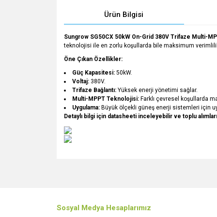
Ürün Bilgisi
Sungrow SG50CX 50kW On-Grid 380V Trifaze Multi-MPP
teknolojisi ile en zorlu koşullarda bile maksimum verimlili
Öne Çıkan Özellikler:
Güç Kapasitesi:
50kW.
Voltaj:
380V.
Trifaze Bağlantı:
Yüksek enerji yönetimi sağlar.
Multi-MPPT Teknolojisi:
Farklı çevresel koşullarda m
Uygulama:
Büyük ölçekli güneş enerji sistemleri için u
Detaylı bilgi için datasheeti inceleyebilir ve toplu alıml
Bu ürünün fiyat bilgisi, resim, ürün açıklamalarında v
Görüş ve önerileriniz için teşekkür ederiz.
Ürün resmi kalitesiz, bozuk veya görüntülenemiyo
Sosyal Medya Hesaplarımız
Ürün açıklamasında eksik bilgiler bulunuyor.