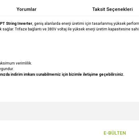
Yorumlar
Taksit Seçenekleri
T String Inverter
, geniş alanlarda enerji üretimi için tasarlanmış yüksek perfor
k sağlar. Trifaze bağlantı ve 380V voltaj ile yüksek enerji üretim kapasitesine sahip
aksimum verimlilik.
ygundur.
arınızda indirim imkanı sunabilmemiz için bizimle iletişime geçebilirsiniz.
e diğer konularda yetersiz gördüğünüz noktaları öneri formunu kullanarak tarafımı
Bu ürüne ilk yorumu siz yapın!
r.
Yorum Yaz
E-BÜLTEN