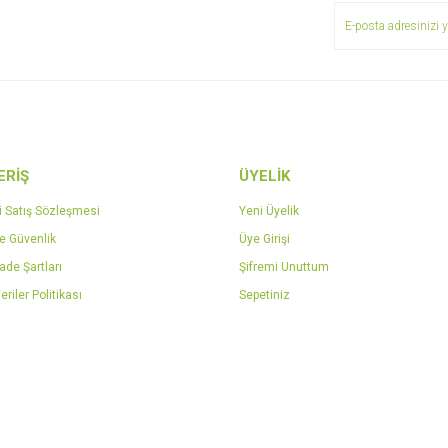
ERİŞ
ÜYELİK
Gönder
i Satış Sözleşmesi
Yeni Üyelik
ve Güvenlik
Üye Girişi
İade Şartları
Şifremi Unuttum
eriler Politikası
Sepetiniz