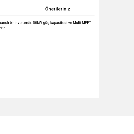
Önerileriniz
manslı bir inverterdir. 50kW güç kapasitesi ve Multi-MPPT
tir.
za iletebilirsiniz.