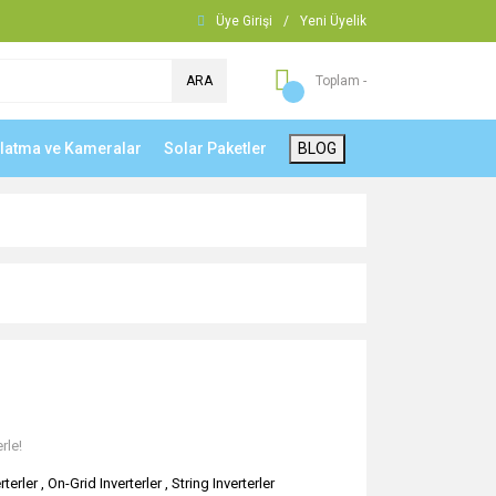
Üye Girişi
/
Yeni Üyelik
ARA
Toplam -
nlatma ve Kameralar
Solar Paketler
BLOG
rle!
rterler
,
On-Grid Inverterler
,
String Inverterler