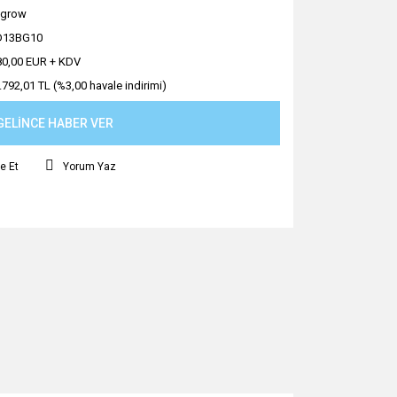
ngrow
D13BG10
80,00 EUR + KDV
.792,01 TL (%3,00 havale indirimi)
GELİNCE HABER VER
e Et
Yorum Yaz