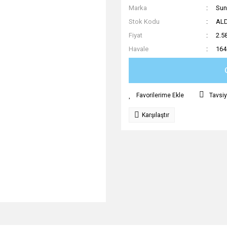
Marka
Su
Stok Kodu
AL
Fiyat
2.5
Havale
164
Tavsiy
Karşılaştır