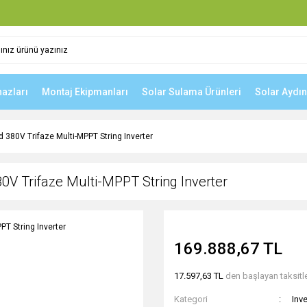
hazları
Montaj Ekipmanları
Solar Sulama Ürünleri
Solar Aydı
380V Trifaze Multi-MPPT String Inverter
V Trifaze Multi-MPPT String Inverter
169.888,67 TL
17.597,63 TL
den başlayan taksitle
Kategori
Inve