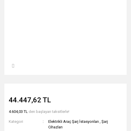
44.447,62 TL
4.604,03 TL
den başlayan taksitlerle!
Kategori
Elektrikli Araç Şarj İstasyonları
,
Şarj
Cihazları