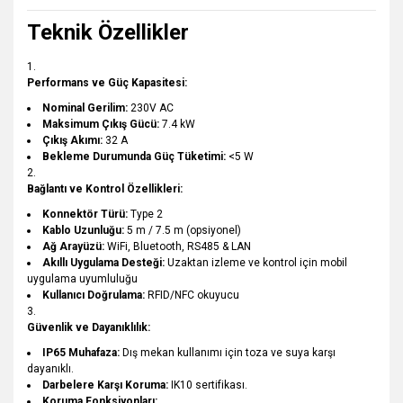
Teknik Özellikler
Performans ve Güç Kapasitesi:
Nominal Gerilim:
230V AC
Maksimum Çıkış Gücü:
7.4 kW
Çıkış Akımı:
32 A
Bekleme Durumunda Güç Tüketimi:
<5 W
Bağlantı ve Kontrol Özellikleri:
Konnektör Türü:
Type 2
Kablo Uzunluğu:
5 m / 7.5 m (opsiyonel)
Ağ Arayüzü:
WiFi, Bluetooth, RS485 & LAN
Akıllı Uygulama Desteği:
Uzaktan izleme ve kontrol için mobil
uygulama uyumluluğu
Kullanıcı Doğrulama:
RFID/NFC okuyucu
Güvenlik ve Dayanıklılık:
IP65 Muhafaza:
Dış mekan kullanımı için toza ve suya karşı
dayanıklı.
Darbelere Karşı Koruma:
IK10 sertifikası.
Koruma Fonksiyonları: