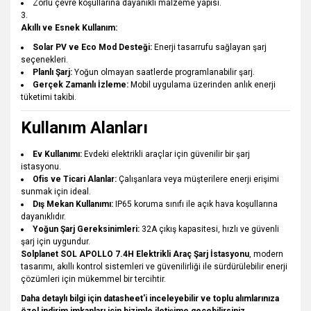
Zorlu çevre koşullarına dayanıklı malzeme yapısı.
Akıllı ve Esnek Kullanım:
Solar PV ve Eco Mod Desteği:
Enerji tasarrufu sağlayan şarj
seçenekleri.
Planlı Şarj:
Yoğun olmayan saatlerde programlanabilir şarj.
Gerçek Zamanlı İzleme:
Mobil uygulama üzerinden anlık enerji
tüketimi takibi.
Kullanım Alanları
Ev Kullanımı:
Evdeki elektrikli araçlar için güvenilir bir şarj
istasyonu.
Ofis ve Ticari Alanlar:
Çalışanlara veya müşterilere enerji erişimi
sunmak için ideal.
Dış Mekan Kullanımı:
IP65 koruma sınıfı ile açık hava koşullarına
dayanıklıdır.
Yoğun Şarj Gereksinimleri:
32A çıkış kapasitesi, hızlı ve güvenli
şarj için uygundur.
Solplanet SOL APOLLO 7.4H Elektrikli Araç Şarj İstasyonu
, modern
tasarımı, akıllı kontrol sistemleri ve güvenilirliği ile sürdürülebilir enerji
çözümleri için mükemmel bir tercihtir.
Daha detaylı bilgi için datasheet'i inceleyebilir ve toplu alımlarınıza