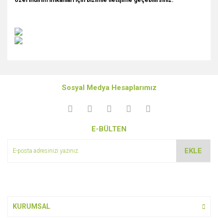
özel indirim imkanları için bizimle iletişime geçebilirsiniz.
Bu ürünün fiyat bilgisi, resim, ürün açıklamalarında ve diğer
konularda yetersiz gördüğünüz noktaları öneri formunu
Bu ürüne ilk yorumu siz yapın!
kullanarak tarafımıza iletebilirsiniz.
Sosyal Medya Hesaplarımız
Görüş ve önerileriniz için teşekkür ederiz.
Yorum Yaz
Ürün resmi kalitesiz, bozuk veya görüntülenemiyor.
E-BÜLTEN
Ürün açıklamasında eksik bilgiler bulunuyor.
Ürün bilgilerinde hatalar bulunuyor.
EKLE
Ürün fiyatı diğer sitelerden daha pahalı.
Bu ürüne benzer farklı alternatifler olmalı.
KURUMSAL