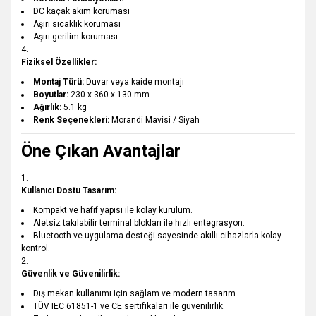
DC kaçak akım koruması
Aşırı sıcaklık koruması
Aşırı gerilim koruması
Fiziksel Özellikler:
Montaj Türü:
Duvar veya kaide montajı
Boyutlar:
230 x 360 x 130 mm
Ağırlık:
5.1 kg
Renk Seçenekleri:
Morandi Mavisi / Siyah
Öne Çıkan Avantajlar
Kullanıcı Dostu Tasarım:
Kompakt ve hafif yapısı ile kolay kurulum.
Aletsiz takılabilir terminal blokları ile hızlı entegrasyon.
Bluetooth ve uygulama desteği sayesinde akıllı cihazlarla kolay
kontrol.
Güvenlik ve Güvenilirlik:
Dış mekan kullanımı için sağlam ve modern tasarım.
TÜV IEC 61851-1 ve CE sertifikaları ile güvenilirlik.