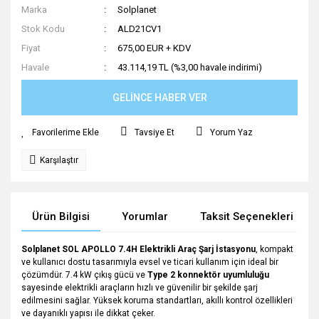
Marka
Solplanet
Stok Kodu
ALD21CV1
Fiyat
675,00 EUR + KDV
Havale
43.114,19 TL (%3,00 havale indirimi)
GELİNCE HABER VER
Tavsiye Et
Yorum Yaz
Karşılaştır
Ürün Bilgisi
Yorumlar
Taksit Seçenekleri
Solplanet SOL APOLLO 7.4H Elektrikli Araç Şarj İstasyonu
, kompakt
ve kullanıcı dostu tasarımıyla evsel ve ticari kullanım için ideal bir
çözümdür. 7.4 kW çıkış gücü ve
Type 2 konnektör uyumluluğu
sayesinde elektrikli araçların hızlı ve güvenilir bir şekilde şarj
edilmesini sağlar. Yüksek koruma standartları, akıllı kontrol özellikleri
ve dayanıklı yapısı ile dikkat çeker.