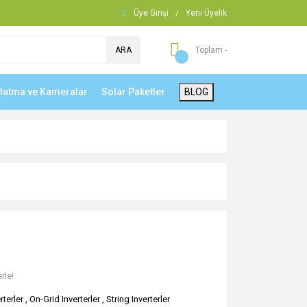
Üye Girişi
/
Yeni Üyelik
ARA
Toplam -
nlatma ve Kameralar
Solar Paketler
BLOG
rle!
rterler
,
On-Grid Inverterler
,
String Inverterler