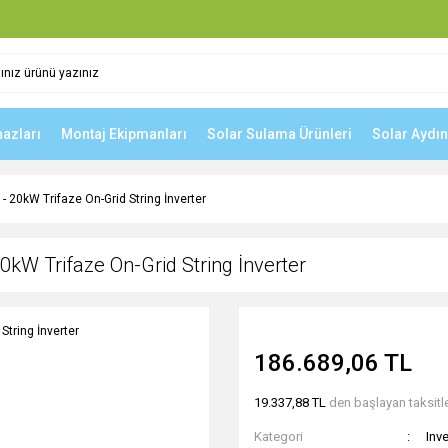
hazları
Montaj Ekipmanları
Solar Sulama Ürünleri
Solar Aydı
20kW Trifaze On-Grid String İnverter
W Trifaze On-Grid String İnverter
186.689,06 TL
19.337,88 TL
den başlayan taksitle
Kategori
Inve