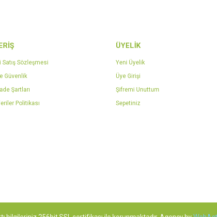
ERİŞ
ÜYELİK
Gönder
i Satış Sözleşmesi
Yeni Üyelik
ve Güvenlik
Üye Girişi
İade Şartları
Şifremi Unuttum
eriler Politikası
Sepetiniz
tı bilgileriniz 256bit SSL sertifikası ile korunmaktadır. Agency by
WebAct