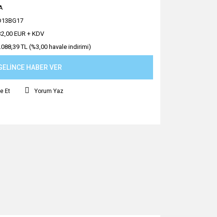
A
D13BG17
32,00 EUR + KDV
.088,39 TL (%3,00 havale indirimi)
GELİNCE HABER VER
e Et
Yorum Yaz