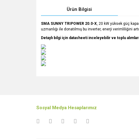
Ürün Bilgisi
SMA SUNNY TRIPOWER 20.0-X
, 20 kW yüksek güç kapasit
uzmanlığı ile donatılmış bu inverter, enerji verimliliğini a
Detaylı bilgi için datasheeti inceleyebilir ve toplu alıml
Bu ürünün fiyat bilgisi, resim, ürün açıklamalarında v
Görüş ve önerileriniz için teşekkür ederiz.
Ürün resmi kalitesiz, bozuk veya görüntülenemiyo
Sosyal Medya Hesaplarımız
Ürün açıklamasında eksik bilgiler bulunuyor.
Ürün bilgilerinde hatalar bulunuyor.
Ürün fiyatı diğer sitelerden daha pahalı.
Bu ürüne benzer farklı alternatifler olmalı.