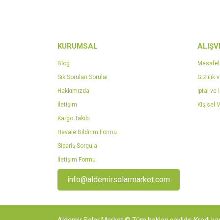
KURUMSAL
ALIŞV
Blog
Mesafel
Sık Sorulan Sorular
Gizlilik 
Hakkımızda
İptal ve 
İletişim
Kişisel V
Kargo Takibi
Havale Bildirim Formu
Sipariş Sorgula
İletişim Formu
info@aldemirsolarmarket.com
Aldemir Solar Market © Tüm hakları saklıdır. Kredi kar