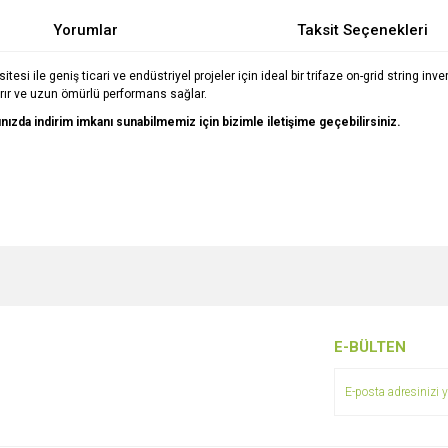
Yorumlar
Taksit Seçenekleri
esi ile geniş ticari ve endüstriyel projeler için ideal bir trifaze on-grid string inv
rtırır ve uzun ömürlü performans sağlar.
arınızda indirim imkanı sunabilmemiz için bizimle iletişime geçebilirsiniz.
e diğer konularda yetersiz gördüğünüz noktaları öneri formunu kullanarak tarafımı
Bu ürüne ilk yorumu siz yapın!
r.
Yorum Yaz
E-BÜLTEN