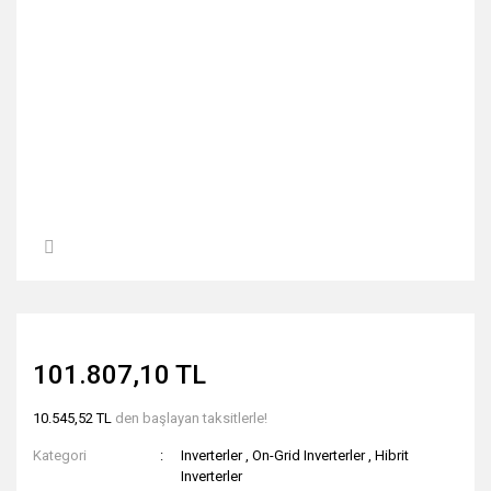
101.807,10 TL
10.545,52 TL
den başlayan taksitlerle!
Kategori
Inverterler
,
On-Grid Inverterler
,
Hibrit
Inverterler