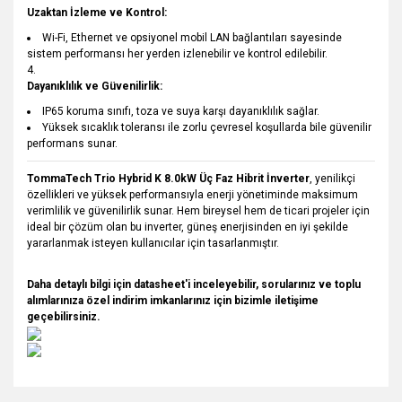
Uzaktan İzleme ve Kontrol:
Wi-Fi, Ethernet ve opsiyonel mobil LAN bağlantıları sayesinde
sistem performansı her yerden izlenebilir ve kontrol edilebilir.
Dayanıklılık ve Güvenilirlik:
IP65 koruma sınıfı, toza ve suya karşı dayanıklılık sağlar.
Yüksek sıcaklık toleransı ile zorlu çevresel koşullarda bile güvenilir
performans sunar.
TommaTech Trio Hybrid K 8.0kW Üç Faz Hibrit İnverter
, yenilikçi
özellikleri ve yüksek performansıyla enerji yönetiminde maksimum
verimlilik ve güvenilirlik sunar. Hem bireysel hem de ticari projeler için
ideal bir çözüm olan bu inverter, güneş enerjisinden en iyi şekilde
yararlanmak isteyen kullanıcılar için tasarlanmıştır​.
Daha detaylı bilgi için datasheet'i inceleyebilir, sorularınız ve toplu
alımlarınıza özel indirim imkanlarınız için bizimle iletişime
geçebilirsiniz.
Bu ürünün fiyat bilgisi, resim, ürün açıklamalarında ve diğer