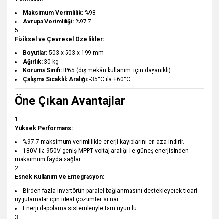
Maksimum Verimlilik:
%98
Avrupa Verimliliği:
%97.7
Fiziksel ve Çevresel Özellikler:
Boyutlar:
503 x 503 x 199 mm
Ağırlık:
30 kg
Koruma Sınıfı:
IP65 (dış mekân kullanımı için dayanıklı).
Çalışma Sıcaklık Aralığı:
-35°C ila +60°C
Öne Çıkan Avantajlar
Yüksek Performans:
%97.7 maksimum verimlilikle enerji kayıplarını en aza indirir.
180V ila 950V geniş MPPT voltaj aralığı ile güneş enerjisinden
maksimum fayda sağlar.
Esnek Kullanım ve Entegrasyon:
Birden fazla invertörün paralel bağlanmasını destekleyerek ticari
uygulamalar için ideal çözümler sunar.
Enerji depolama sistemleriyle tam uyumlu.