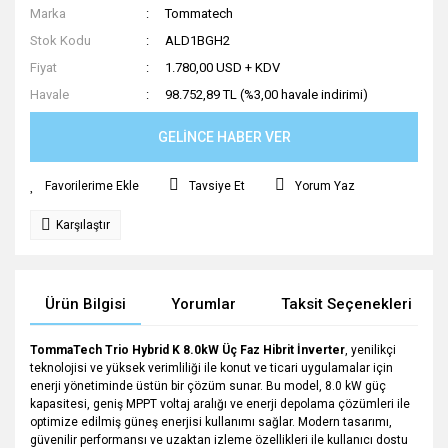
Marka
Tommatech
Stok Kodu
ALD1BGH2
Fiyat
1.780,00 USD + KDV
Havale
98.752,89 TL (%3,00 havale indirimi)
GELİNCE HABER VER
Tavsiye Et
Yorum Yaz
Karşılaştır
Ürün Bilgisi
Yorumlar
Taksit Seçenekleri
TommaTech Trio Hybrid K 8.0kW Üç Faz Hibrit İnverter
, yenilikçi
teknolojisi ve yüksek verimliliği ile konut ve ticari uygulamalar için
enerji yönetiminde üstün bir çözüm sunar. Bu model, 8.0 kW güç
kapasitesi, geniş MPPT voltaj aralığı ve enerji depolama çözümleri ile
optimize edilmiş güneş enerjisi kullanımı sağlar. Modern tasarımı,
güvenilir performansı ve uzaktan izleme özellikleri ile kullanıcı dostu