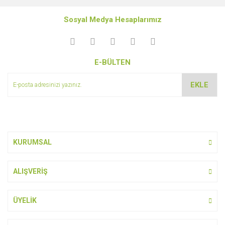
konularda yetersiz gördüğünüz noktaları öneri formunu
Bu ürüne ilk yorumu siz yapın!
kullanarak tarafımıza iletebilirsiniz.
Sosyal Medya Hesaplarımız
Görüş ve önerileriniz için teşekkür ederiz.
Yorum Yaz
Ürün resmi kalitesiz, bozuk veya görüntülenemiyor.
E-BÜLTEN
Ürün açıklamasında eksik bilgiler bulunuyor.
Ürün bilgilerinde hatalar bulunuyor.
EKLE
Ürün fiyatı diğer sitelerden daha pahalı.
Bu ürüne benzer farklı alternatifler olmalı.
KURUMSAL
ALIŞVERİŞ
Gönder
ÜYELİK