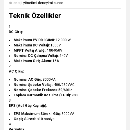
bir enerji yönetimi deneyimi sunar.
Teknik Özellikler
DC Giriş:
Maksimum PV Dizi Gücü:
12.000 W
Maksimum DC Voltajı:
1000V
MPPT Voltaj Aralığı:
180-950V
Nominal DC Çalışma Voltajı:
640V
Maksimum Giriş Akımı:
16A
AC Çıkış:
Nominal AC Güç:
8000VA
Nominal Şebeke Voltajı:
400/230VAC
Nominal Şebeke Frekansı:
50/60Hz
Toplam Harmonik Bozulma (THDi):
<%3
EPS (Acil Güç Kaynağı):
EPS Maksimum Sürekli Güç:
8000VA
Geçiş Süresi:
<10 saniye
Verimlilik: