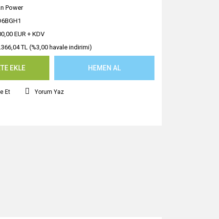
n Power
D6BGH1
00,00 EUR + KDV
.366,04 TL (%3,00 havale indirimi)
TE EKLE
HEMEN AL
e Et
Yorum Yaz