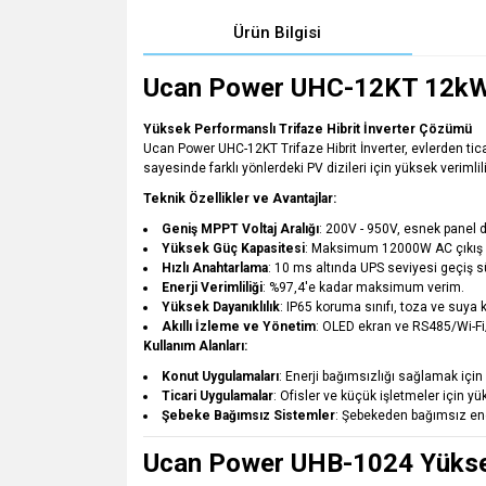
Ürün Bilgisi
Ucan Power UHC-12KT 12kW T
Yüksek Performanslı Trifaze Hibrit İnverter Çözümü
Ucan Power UHC-12KT Trifaze Hibrit İnverter, evlerden ti
sayesinde farklı yönlerdeki PV dizileri için yüksek verimlil
Teknik Özellikler ve Avantajlar:
Geniş MPPT Voltaj Aralığı
: 200V - 950V, esnek panel 
Yüksek Güç Kapasitesi
: Maksimum 12000W AC çıkış
Hızlı Anahtarlama
: 10 ms altında UPS seviyesi geçiş s
Enerji Verimliliği
: %97,4'e kadar maksimum verim.
Yüksek Dayanıklılık
: IP65 koruma sınıfı, toza ve suya k
Akıllı İzleme ve Yönetim
: OLED ekran ve RS485/Wi-Fi
Kullanım Alanları:
Konut Uygulamaları
: Enerji bağımsızlığı sağlamak için
Ticari Uygulamalar
: Ofisler ve küçük işletmeler için yük
Şebeke Bağımsız Sistemler
: Şebekeden bağımsız ener
Ucan Power UHB-1024 Yüksek