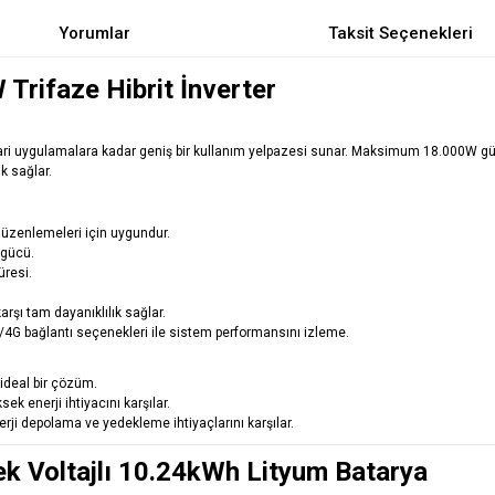
Yorumlar
Taksit Seçenekleri
rifaze Hibrit İnverter
cari uygulamalara kadar geniş bir kullanım yelpazesi sunar. Maksimum 18.000W gün
ik sağlar.
düzenlemeleri için uygundur.
 gücü.
üresi.
arşı tam dayanıklılık sağlar.
/4G bağlantı seçenekleri ile sistem performansını izleme.
 ideal bir çözüm.
sek enerji ihtiyacını karşılar.
ji depolama ve yedekleme ihtiyaçlarını karşılar.
 Voltajlı 10.24kWh Lityum Batarya