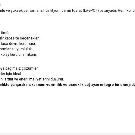
ü
ü ve yüksek performanslı bir lityum demir fosfat (LiFePO4) bataryadır. Hem konut 
 ömür.
ilir kapasite seçenekleri.
 ve kısa devre koruması.
istemlerle uyumluluk.
, kolay kurulum imkanı.
eya bağımsız çözümler.
ler için ideal.
nı artırır ve enerji maliyetlerini düşürür.
likte çalışarak maksimum verimlilik ve esneklik sağlayan entegre bir enerji