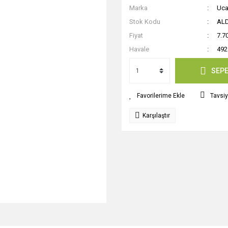
Marka
Uca
Stok Kodu
AL
Fiyat
7.7
Havale
492
SEPE
Tavsiy
Karşılaştır