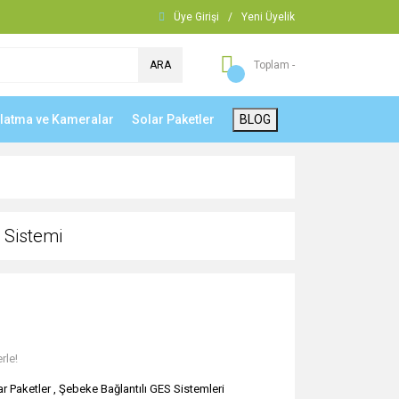
Üye Girişi
/
Yeni Üyelik
ARA
Toplam -
nlatma ve Kameralar
Solar Paketler
BLOG
 Sistemi
rle!
ar Paketler
,
Şebeke Bağlantılı GES Sistemleri