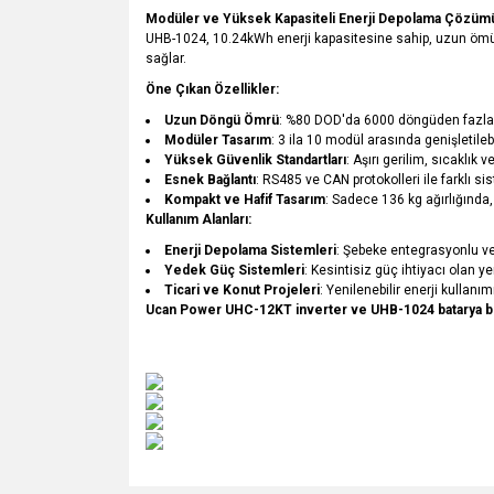
Modüler ve Yüksek Kapasiteli Enerji Depolama Çözüm
UHB-1024, 10.24kWh enerji kapasitesine sahip, uzun ömürl
sağlar.
Öne Çıkan Özellikler:
Uzun Döngü Ömrü
: %80 DOD'da 6000 döngüden fazla
Modüler Tasarım
: 3 ila 10 modül arasında genişletileb
Yüksek Güvenlik Standartları
: Aşırı gerilim, sıcaklık
Esnek Bağlantı
: RS485 ve CAN protokolleri ile farklı s
Kompakt ve Hafif Tasarım
: Sadece 136 kg ağırlığında
Kullanım Alanları:
Enerji Depolama Sistemleri
: Şebeke entegrasyonlu v
Yedek Güç Sistemleri
: Kesintisiz güç ihtiyacı olan yer
Ticari ve Konut Projeleri
: Yenilenebilir enerji kullanımı
Ucan Power UHC-12KT inverter ve UHB-1024 batarya bir