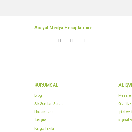
Bu ürünün fiyat bilgisi, resim, ürün açıklamalarında v
Görüş ve önerileriniz için teşekkür ederiz.
Ürün resmi kalitesiz, bozuk veya görüntülenemiyo
Sosyal Medya Hesaplarımız
Ürün açıklamasında eksik bilgiler bulunuyor.
Ürün bilgilerinde hatalar bulunuyor.
Ürün fiyatı diğer sitelerden daha pahalı.
Bu ürüne benzer farklı alternatifler olmalı.
KURUMSAL
ALIŞV
Blog
Mesafel
Sık Sorulan Sorular
Gizlilik 
Hakkımızda
İptal ve 
İletişim
Kişisel V
Kargo Takibi