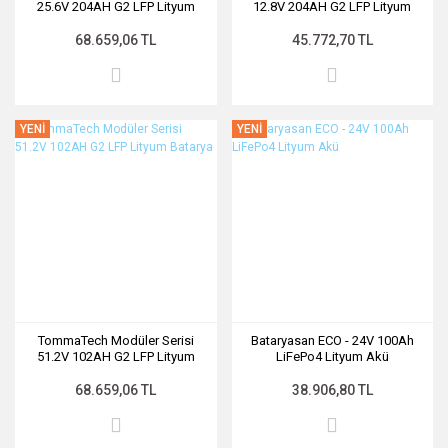
25.6V 204AH G2 LFP Lityum
12.8V 204AH G2 LFP Lityum
Batarya
Batarya
68.659,06 TL
45.772,70 TL
YENİ
YENİ
TommaTech Modüler Serisi
Bataryasan ECO - 24V 100Ah
51.2V 102AH G2 LFP Lityum
LiFePo4 Lityum Akü
Batarya
68.659,06 TL
38.906,80 TL