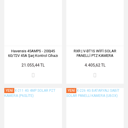
Havensis 45AMPS - 200|45
RXR | V-BT1S WİFİ SOLAR
60/72V 45A Şarj Kontrol Cihazı
PANELLİ PTZ KAMERA
(VİCOHOME)
21.055,44 TL
4.405,62 TL
YENİ
YENİ