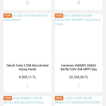
YENİ
YENİ
Teknik Solar 210W Monokristal
Havensis 45AMPS 200|45
Güneş Paneli
84/96/120V 45A MPPT Şarj
Kontrol Cihazı
4.005,11 TL
22.543,06 TL
YENİ
YENİ