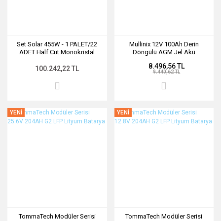
Set Solar 455W - 1 PALET/22
Mullinix 12V 100Ah Derin
ADET Half Cut Monokristal
Döngülü AGM Jel Akü
Güneş Paneli
8.496,56 TL
100.242,22 TL
9.440,62 TL
YENİ
YENİ
TommaTech Modüler Serisi
TommaTech Modüler Serisi