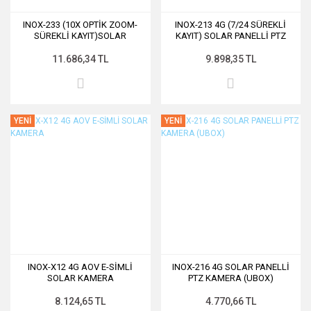
INOX-233 (10X OPTİK ZOOM-
INOX-213 4G (7/24 SÜREKLİ
SÜREKLİ KAYIT)SOLAR
KAYIT) SOLAR PANELLİ PTZ
PANELLİ PTZ KAMERA (UBOX)
KAMERA (UBOX)
11.686,34 TL
9.898,35 TL
YENİ
YENİ
INOX-X12 4G AOV E-SİMLİ
INOX-216 4G SOLAR PANELLİ
SOLAR KAMERA
PTZ KAMERA (UBOX)
8.124,65 TL
4.770,66 TL