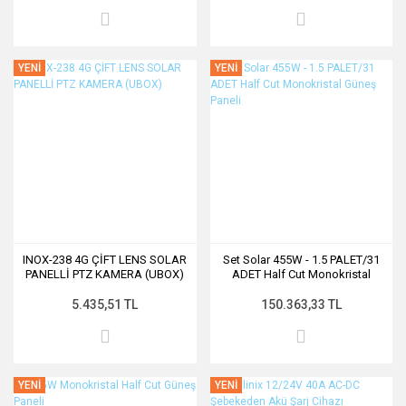
YENİ
YENİ
INOX-238 4G ÇİFT LENS SOLAR
Set Solar 455W - 1.5 PALET/31
PANELLİ PTZ KAMERA (UBOX)
ADET Half Cut Monokristal
Güneş Paneli
5.435,51 TL
150.363,33 TL
YENİ
YENİ