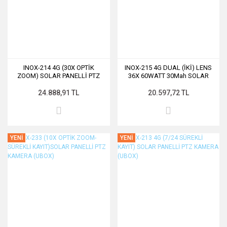
INOX-214 4G (30X OPTİK
INOX-215 4G DUAL (İKİ) LENS
ZOOM) SOLAR PANELLİ PTZ
36X 60WATT 30Mah SOLAR
KAMERA (CAMHİPRO)
PANELLİ PTZ
24.888,91 TL
20.597,72 TL
YENİ
YENİ