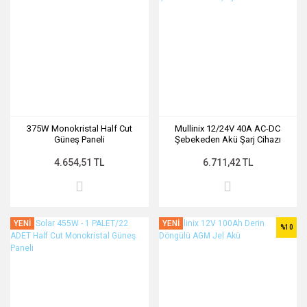
375W Monokristal Half Cut
Mullinix 12/24V 40A AC-DC
Güneş Paneli
Şebekeden Akü Şarj Cihazı
4.654,51 TL
6.711,42 TL
YENİ
YENİ
%10