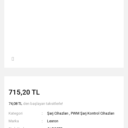
715,20 TL
74,08 TL
den başlayan taksitlerle!
Kategori
Şarj Cihazları
,
PWM Şarj Kontrol Cihazları
Marka
Lexron