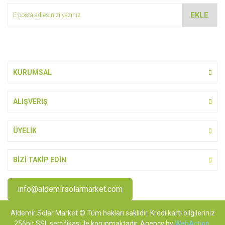
Ürün bilgilerinde hatalar bulunuyor.
EKLE
Ürün fiyatı diğer sitelerden daha pahalı.
Bu ürüne benzer farklı alternatifler olmalı.
KURUMSAL
ALIŞVERİŞ
Gönder
ÜYELİK
BİZİ TAKİP EDİN
info@aldemirsolarmarket.com
Aldemir Solar Market © Tüm hakları saklıdır. Kredi kartı bilgileriniz
256bit SSL sertifikası ile korunmaktadır. Agency by
WebAction
.