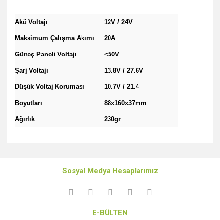
Akü Voltajı
12V / 24V
Maksimum Çalışma Akımı
20A
Güneş Paneli Voltajı
<50V
Şarj Voltajı
13.8V / 27.6V
Düşük Voltaj Koruması
10.7V / 21.4
Boyutları
88x160x37mm
Ağırlık
230gr
Bu ürünün fiyat bilgisi, resim, ürün açıklamalarında ve diğer
konularda yetersiz gördüğünüz noktaları öneri formunu
Bu ürüne ilk yorumu siz yapın!
kullanarak tarafımıza iletebilirsiniz.
Sosyal Medya Hesaplarımız
Görüş ve önerileriniz için teşekkür ederiz.
Yorum Yaz
Ürün resmi kalitesiz, bozuk veya görüntülenemiyor.
E-BÜLTEN
Ürün açıklamasında eksik bilgiler bulunuyor.