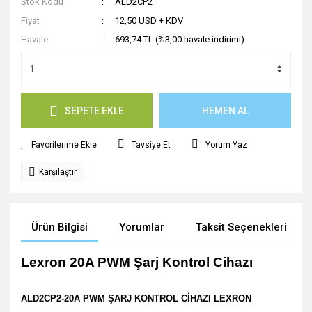
Stok Kodu
ALD2CP2
Fiyat
12,50 USD + KDV
Havale
693,74 TL (%3,00 havale indirimi)
SEPETE EKLE
HEMEN AL
Tavsiye Et
Yorum Yaz
Karşılaştır
Ürün Bilgisi
Yorumlar
Taksit Seçenekleri
Lexron 20A PWM Şarj Kontrol Cihazı
ALD2CP2-
20A PWM ŞARJ KONTROL CİHAZI
LEXRON