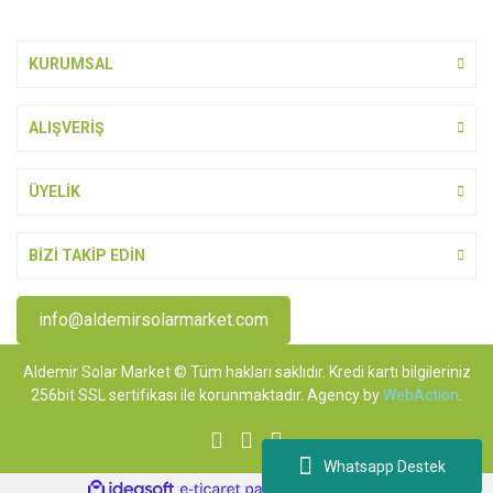
KURUMSAL
ALIŞVERİŞ
ÜYELİK
BİZİ TAKİP EDİN
info@aldemirsolarmarket.com
Aldemir Solar Market © Tüm hakları saklıdır. Kredi kartı bilgileriniz
256bit SSL sertifikası ile korunmaktadır. Agency by
WebAction
.
Whatsapp Destek
ile
ideasoft
e-