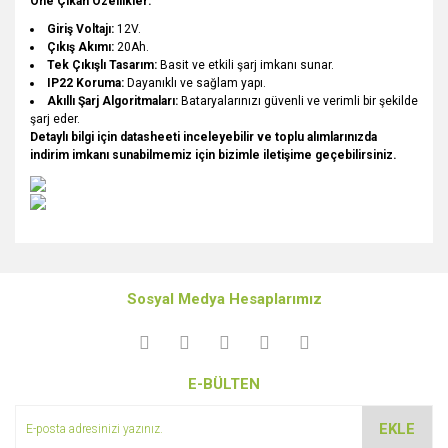
Öne Çıkan Özellikler:
Giriş Voltajı:
12V.
Çıkış Akımı:
20Ah.
Tek Çıkışlı Tasarım:
Basit ve etkili şarj imkanı sunar.
IP22 Koruma:
Dayanıklı ve sağlam yapı.
Akıllı Şarj Algoritmaları:
Bataryalarınızı güvenli ve verimli bir şekilde
şarj eder.
Detaylı bilgi için datasheeti inceleyebilir ve toplu alımlarınızda
indirim imkanı sunabilmemiz için bizimle iletişime geçebilirsiniz.
Bu ürünün fiyat bilgisi, resim, ürün açıklamalarında ve diğer
konularda yetersiz gördüğünüz noktaları öneri formunu
Bu ürüne ilk yorumu siz yapın!
kullanarak tarafımıza iletebilirsiniz.
Sosyal Medya Hesaplarımız
Görüş ve önerileriniz için teşekkür ederiz.
Yorum Yaz
Ürün resmi kalitesiz, bozuk veya görüntülenemiyor.
E-BÜLTEN
Ürün açıklamasında eksik bilgiler bulunuyor.
Ürün bilgilerinde hatalar bulunuyor.
EKLE
Ürün fiyatı diğer sitelerden daha pahalı.