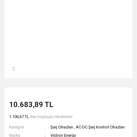
10.683,89 TL
1.106,67 TL
den başlayan taksitlerle!
Kategori
Şarj Cihazları
,
AC-DC Şarj Kontrol Cihazları
Marka
Victron Energy