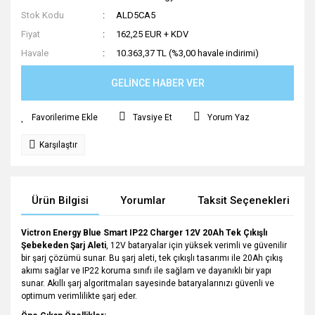
Stok Kodu
ALD5CA5
Fiyat
162,25 EUR + KDV
Havale
10.363,37 TL (%3,00 havale indirimi)
GELİNCE HABER VER
Tavsiye Et
Yorum Yaz
Karşılaştır
Ürün Bilgisi
Yorumlar
Taksit Seçenekleri
Victron Energy Blue Smart IP22 Charger 12V 20Ah Tek Çıkışlı
Şebekeden Şarj Aleti
, 12V bataryalar için yüksek verimli ve güvenilir
bir şarj çözümü sunar. Bu şarj aleti, tek çıkışlı tasarımı ile 20Ah çıkış
akımı sağlar ve IP22 koruma sınıfı ile sağlam ve dayanıklı bir yapı
sunar. Akıllı şarj algoritmaları sayesinde bataryalarınızı güvenli ve
optimum verimlilikte şarj eder.