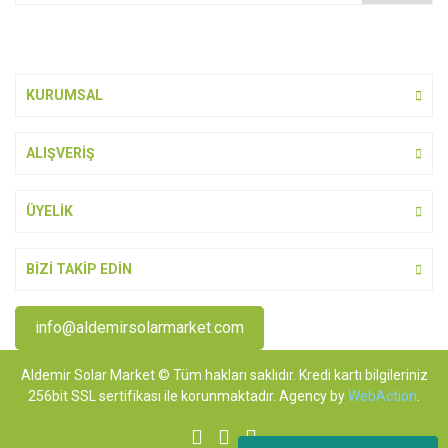
Bu ürüne benzer farklı alternatifler olmalı.
KURUMSAL
ALIŞVERİŞ
Gönder
ÜYELİK
BİZİ TAKİP EDİN
info@aldemirsolarmarket.com
Aldemir Solar Market © Tüm hakları saklıdır. Kredi kartı bilgileriniz
256bit SSL sertifikası ile korunmaktadır. Agency by
WebAction
.