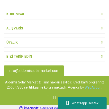
KURUMSAL
ALIŞVERİŞ
ÜYELİK
BİZİ TAKİP EDİN
info@aldemirsolarmarket.com
Aldemir Solar Market © Tüm hakları saklıdır. Kredi kartı bilgileriniz
256bit SSL sertifikası ile korunmaktadır. Agency by
WebAction
.
Whatsapp Destek
ile
ideasoft
e-