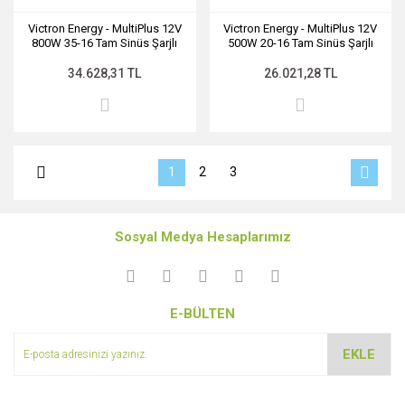
Victron Energy - MultiPlus 12V
Victron Energy - MultiPlus 12V
800W 35-16 Tam Sinüs Şarjlı
500W 20-16 Tam Sinüs Şarjlı
İnverter
İnverter
34.628,31 TL
26.021,28 TL
1
2
3
Sosyal Medya Hesaplarımız
E-BÜLTEN
EKLE