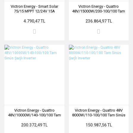
Victron Energy - Smart Solar
Victron Energy - Quattro
75/15 MPPT 12/24V 15A
48V/15000W/200-100/100 Tam
Bluetooth Özellikli Şarj Kontrol
Sinüs Şarjlı İnverter
Aleti
4.790,47 TL
236.864,97 TL
Victron Energy - Quattro
Victron Energy - Quattro 48V
48V/10000W/140-100/100 Tam
8000W/110-100/100 Tam Sinüs
Sinüs Şarjlı İnverter
Şarjlı İnverter
200.372,49 TL
150.987,56 TL