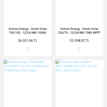
Victron Energy - Smart Solar
Victron Energy - Smart Solar
150/100 - 12/24/48V 100Ah
250/70 - 12/24/48V 70Ah MPPT
MPPT Bluetooth Özellikli Şarj
Bluetooth Özellikli Şarj Kontrol
Kontrol Aleti (VE.Can arayüzü
Aleti (VE.Can arayüzü ile)
36.051,96 TL
35.598,92 TL
ile)