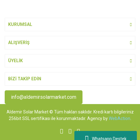
Bu ürüne benzer farklı alternatifler olmalı.
KURUMSAL
ALIŞVERİŞ
Gönder
ÜYELİK
BİZİ TAKİP EDİN
info@aldemirsolarmarket.com
Aldemir Solar Market © Tüm hakları saklıdır. Kredi kartı bilgileriniz
256bit SSL sertifikası ile korunmaktadır. Agency by
WebAction
.
Whatsapp Destek