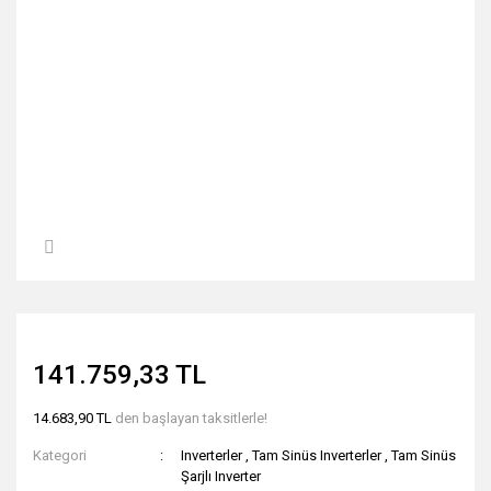
141.759,33 TL
14.683,90 TL
den başlayan taksitlerle!
Kategori
Inverterler
,
Tam Sinüs Inverterler
,
Tam Sinüs
Şarjlı Inverter