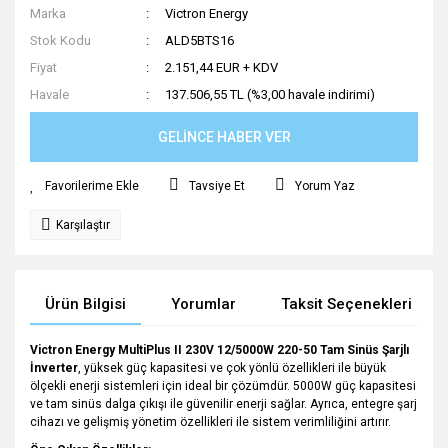
Marka
Victron Energy
Stok Kodu
ALD5BTS16
Fiyat
2.151,44 EUR + KDV
Havale
137.506,55 TL (%3,00 havale indirimi)
GELİNCE HABER VER
Tavsiye Et
Yorum Yaz
Karşılaştır
Ürün Bilgisi
Yorumlar
Taksit Seçenekleri
Victron Energy MultiPlus II 230V 12/5000W 220-50 Tam Sinüs Şarjlı
İnverter
, yüksek güç kapasitesi ve çok yönlü özellikleri ile büyük
ölçekli enerji sistemleri için ideal bir çözümdür. 5000W güç kapasitesi
ve tam sinüs dalga çıkışı ile güvenilir enerji sağlar. Ayrıca, entegre şarj
cihazı ve gelişmiş yönetim özellikleri ile sistem verimliliğini artırır.