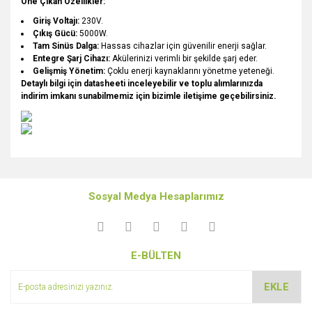
Öne Çıkan Özellikler:
Giriş Voltajı:
230V.
Çıkış Gücü:
5000W.
Tam Sinüs Dalga:
Hassas cihazlar için güvenilir enerji sağlar.
Entegre Şarj Cihazı:
Akülerinizi verimli bir şekilde şarj eder.
Gelişmiş Yönetim:
Çoklu enerji kaynaklarını yönetme yeteneği.
Detaylı bilgi için datasheeti inceleyebilir ve toplu alımlarınızda
indirim imkanı sunabilmemiz için bizimle iletişime geçebilirsiniz.
Bu ürünün fiyat bilgisi, resim, ürün açıklamalarında ve diğer
konularda yetersiz gördüğünüz noktaları öneri formunu
Bu ürüne ilk yorumu siz yapın!
kullanarak tarafımıza iletebilirsiniz.
Sosyal Medya Hesaplarımız
Görüş ve önerileriniz için teşekkür ederiz.
Yorum Yaz
Ürün resmi kalitesiz, bozuk veya görüntülenemiyor.
E-BÜLTEN
Ürün açıklamasında eksik bilgiler bulunuyor.
Ürün bilgilerinde hatalar bulunuyor.
EKLE
Ürün fiyatı diğer sitelerden daha pahalı.