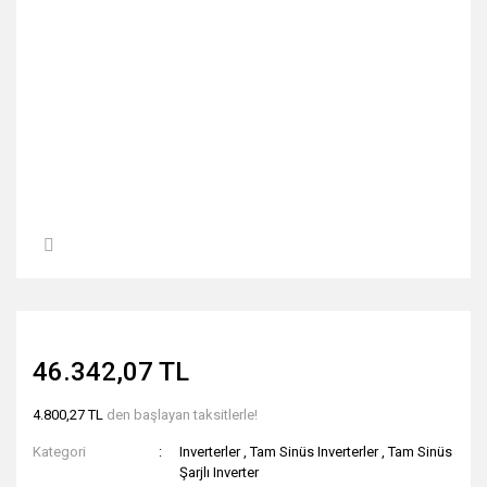
46.342,07 TL
4.800,27 TL
den başlayan taksitlerle!
Kategori
Inverterler
,
Tam Sinüs Inverterler
,
Tam Sinüs
Şarjlı Inverter