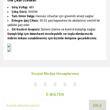
Öne Çıkan Özellikler:
Giriş Voltajı:
48V.
Çıkış Gücü:
3000W.
Tam Sinüs Dalga:
Hassas cihazlar için güvenilir enerji sağlar.
Entegre Şarj Cihazı:
35-32 şarj kapasitesi ile akülerinizi verimli bir
şekilde şarj eder.
GX Kontrol Arayüzü:
Sistem izleme ve kontrol kolaylığı sağlar.
Detaylı bilgi için datasheeti inceleyebilir ve toplu alımlarınızda
indirim imkanı sunabilmemiz için bizimle iletişime geçebilirsiniz.
Bu ürünün fiyat bilgisi, resim, ürün açıklamalarında ve diğer
konularda yetersiz gördüğünüz noktaları öneri formunu
Bu ürüne ilk yorumu siz yapın!
kullanarak tarafımıza iletebilirsiniz.
Sosyal Medya Hesaplarımız
Görüş ve önerileriniz için teşekkür ederiz.
Yorum Yaz
Ürün resmi kalitesiz, bozuk veya görüntülenemiyor.
E-BÜLTEN
Ürün açıklamasında eksik bilgiler bulunuyor.
Ürün bilgilerinde hatalar bulunuyor.
EKLE
Ürün fiyatı diğer sitelerden daha pahalı.