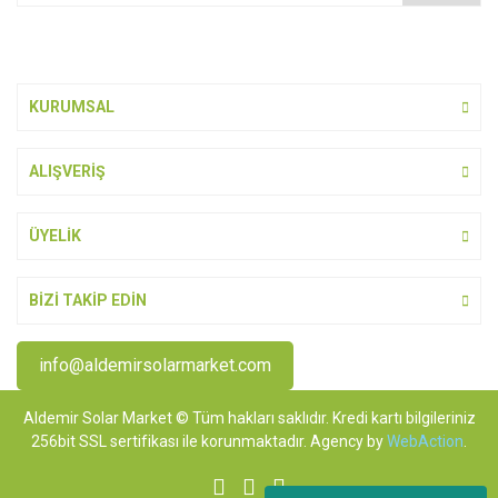
Bu ürüne benzer farklı alternatifler olmalı.
KURUMSAL
ALIŞVERİŞ
Gönder
ÜYELİK
BİZİ TAKİP EDİN
info@aldemirsolarmarket.com
Aldemir Solar Market © Tüm hakları saklıdır. Kredi kartı bilgileriniz
256bit SSL sertifikası ile korunmaktadır. Agency by
WebAction
.