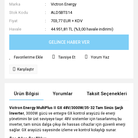
Marka
Victron Energy
Stok Kodu
ALD5BTS14
Fiyat
703,77 EUR + KDV
Havale
44.951,81 TL (%3,00 havale indirimi)
GELİNCE HABER VER
Tavsiye Et
Yorum Yaz
Karşılaştır
Ürün Bilgisi
Yorumlar
Taksit Seçenekleri
Victron Energy MultiPlus II GX 48V/3000W/35-32 Tam Sinüs Şarjlı
İnverter
, 3000W gücü ve entegre GX kontrol arayüzü ile enerji
yönetimini bir üst seviyeye taşır. 48V sistemler için tasarlanmış bu
inverter, tam sinüs dalga çıkışı ile hassas cihazlar için güvenli enerji
sağlar. GX arayüzü sayesinde izleme ve kontrol kolaylığı sunar.