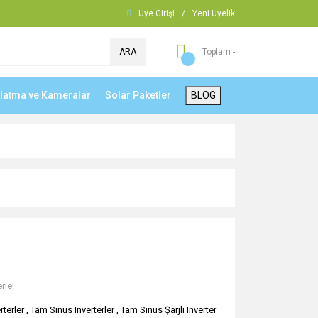
Üye Girişi
/
Yeni Üyelik
ARA
Toplam -
nlatma ve Kameralar
Solar Paketler
BLOG
rle!
rterler
,
Tam Sinüs Inverterler
,
Tam Sinüs Şarjlı Inverter