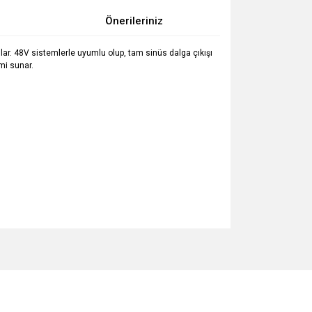
Önerileriniz
şılar. 48V sistemlerle uyumlu olup, tam sinüs dalga çıkışı
imi sunar.
za iletebilirsiniz.