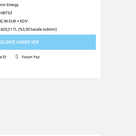
tron Energy
D5BTS3
92,96 EUR + KDV
.620,21 TL (%3,00 havale indirimi)
GELİNCE HABER VER
e Et
Yorum Yaz