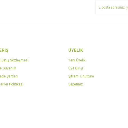
ERİŞ
ÜYELİK
Gönder
i Satış Sözleşmesi
Yeni Üyelik
ve Güvenlik
Üye Girişi
İade Şartları
Şifremi Unuttum
eriler Politikası
Sepetiniz