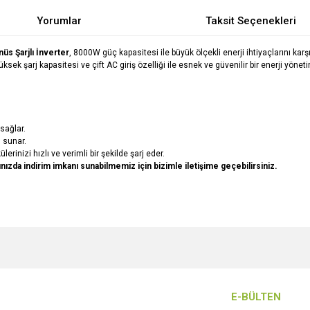
Yorumlar
Taksit Seçenekleri
s Şarjlı İnverter
, 8000W güç kapasitesi ile büyük ölçekli enerji ihtiyaçlarını kar
ksek şarj kapasitesi ve çift AC giriş özelliği ile esnek ve güvenilir bir enerji yönet
sağlar.
 sunar.
erinizi hızlı ve verimli bir şekilde şarj eder.
arınızda indirim imkanı sunabilmemiz için bizimle iletişime geçebilirsiniz.
e diğer konularda yetersiz gördüğünüz noktaları öneri formunu kullanarak tarafımı
Bu ürüne ilk yorumu siz yapın!
r.
Yorum Yaz
E-BÜLTEN