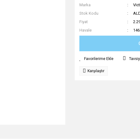
Marka
Vic
Stok Kodu
AL
Fiyat
2.2
Havale
146
Tavsiy
Karşılaştır