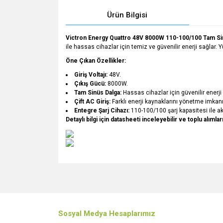
Ürün Bilgisi
Victron Energy Quattro 48V 8000W 110-100/100 Tam Sinü
ile hassas cihazlar için temiz ve güvenilir enerji sağlar. Yü
Öne Çıkan Özellikler:
Giriş Voltajı:
48V.
Çıkış Gücü:
8000W.
Tam Sinüs Dalga:
Hassas cihazlar için güvenilir enerji 
Çift AC Giriş:
Farklı enerji kaynaklarını yönetme imkanı
Entegre Şarj Cihazı:
110-100/100 şarj kapasitesi ile akül
Detaylı bilgi için datasheeti inceleyebilir ve toplu alıml
Bu ürünün fiyat bilgisi, resim, ürün açıklamalarında v
Görüş ve önerileriniz için teşekkür ederiz.
Ürün resmi kalitesiz, bozuk veya görüntülenemiyo
Sosyal Medya Hesaplarımız
Ürün açıklamasında eksik bilgiler bulunuyor.