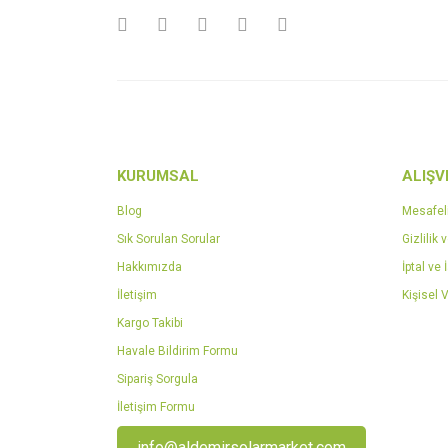
Ürün bilgilerinde hatalar bulunuyor.
Ürün fiyatı diğer sitelerden daha pahalı.
Bu ürüne benzer farklı alternatifler olmalı.
KURUMSAL
ALIŞV
Blog
Mesafel
Sık Sorulan Sorular
Gizlilik 
Hakkımızda
İptal ve 
İletişim
Kişisel V
Kargo Takibi
Havale Bildirim Formu
Sipariş Sorgula
İletişim Formu
info@aldemirsolarmarket.com