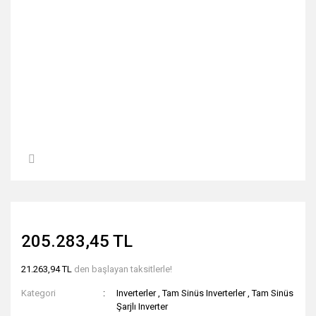
205.283,45 TL
21.263,94 TL
den başlayan taksitlerle!
Kategori
Inverterler
,
Tam Sinüs Inverterler
,
Tam Sinüs
Şarjlı Inverter