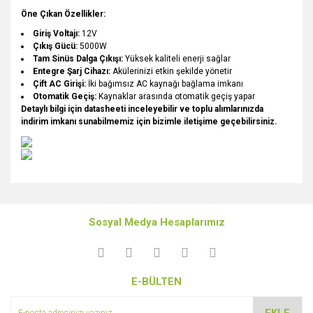
Öne Çıkan Özellikler:
Giriş Voltajı:
12V
Çıkış Gücü:
5000W
Tam Sinüs Dalga Çıkışı:
Yüksek kaliteli enerji sağlar
Entegre Şarj Cihazı:
Akülerinizi etkin şekilde yönetir
Çift AC Girişi:
İki bağımsız AC kaynağı bağlama imkanı
Otomatik Geçiş:
Kaynaklar arasında otomatik geçiş yapar
Detaylı bilgi için datasheeti inceleyebilir ve toplu alımlarınızda
indirim imkanı sunabilmemiz için bizimle iletişime geçebilirsiniz.
Bu ürünün fiyat bilgisi, resim, ürün açıklamalarında ve diğer
konularda yetersiz gördüğünüz noktaları öneri formunu
Bu ürüne ilk yorumu siz yapın!
kullanarak tarafımıza iletebilirsiniz.
Sosyal Medya Hesaplarımız
Görüş ve önerileriniz için teşekkür ederiz.
Yorum Yaz
Ürün resmi kalitesiz, bozuk veya görüntülenemiyor.
E-BÜLTEN
Ürün açıklamasında eksik bilgiler bulunuyor.
Ürün bilgilerinde hatalar bulunuyor.