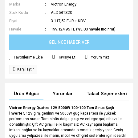
Marka
Victron Energy
Stok Kodu
ALD5BTS20
Fiyat
3.117,52 EUR + KDV
Havale
199.124,95 TL (%3,00 havale indirimi)
GELİNCE HABER VER
Tavsiye Et
Yorum Yaz
Karşılaştır
Ürün Bilgisi
Yorumlar
Taksit Seçenekleri
Victron Energy Quattro 12V 5000W 100-100 Tam Sinüs Şarjlı
İnverter
, 12V giriş gerilimi ve 5000W güç kapasitesi ile yüksek
performans sunar. Tam sinüs dalga çıkışı ve entegre şarj cihazı ile
donatılmıştır. Çift AC girişi ile iki bağımsız AC kaynağını bağlama
imkanı sağlar ve bu kaynaklar arasında otomatik geçiş yapar. Geniş
uygulama yelpazesi ile marin, mobil ve off-grid sistemler için idealdir.