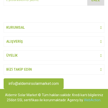
EKLE
Ürün fiyatı diğer sitelerden daha pahalı.
Bu ürüne benzer farklı alternatifler olmalı.
KURUMSAL
ALIŞVERİŞ
Gönder
ÜYELİK
BİZİ TAKİP EDİN
info@aldemirsolarmarket.com
Aldemir Solar Market © Tüm hakları saklıdır. Kredi kartı bilgileriniz
256bit SSL sertifikası ile korunmaktadır. Agency by
WebAction
.